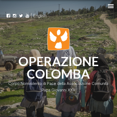
|
English
OPERAZIONE
COLOMBA
Corpo Nonviolento di Pace della Associazione Comunità
Papa Giovanni XXIII