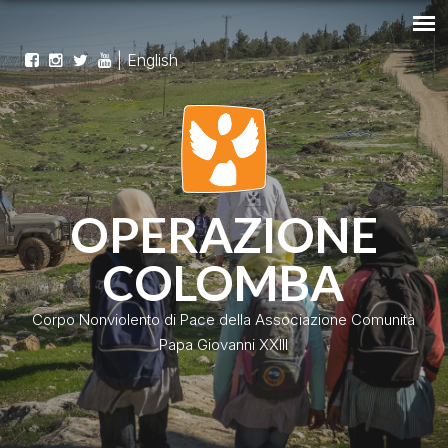
|
English
OPERAZIONE
COLOMBA
Corpo Nonviolento di Pace della Associazione Comunità
Papa Giovanni XXIII