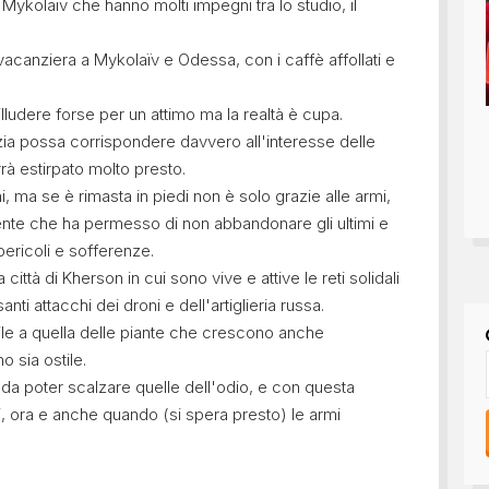
ykolaïv che hanno molti impegni tra lo studio, il
vacanziera a Mykolaïv e Odessa, con i caffè affollati e
 illudere forse per un attimo ma la realtà è cupa.
azia possa corrispondere davvero all'interesse delle
rà estirpato molto presto.
i, ma se è rimasta in piedi non è solo grazie alle armi,
a gente che ha permesso di non abbandonare gli ultimi e
ericoli e sofferenze.
ittà di Kherson in cui sono vive e attive le reti solidali
nti attacchi dei droni e dell'artiglieria russa.
ile a quella delle piante che crescono anche
o sia ostile.
da poter scalzare quelle dell'odio, e con questa
, ora e anche quando (si spera presto) le armi