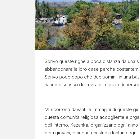
U
C
R
A
Scrivo queste righe a poca distanza da una 
abbandonare le loro case perché costantement
I
Scrivo poco dopo che due uomini, in una base
N
hanno discusso della vita di migliaia di pers
A
Mi scorrono davanti le immagini di queste gio
questa comunità religiosa accogliente e organ
Podcast
dell'interno, Kazanka, organizzano ogni anno
per i giovani, e anche chi studia lontano ogni