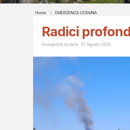
Report men
Home
EMERGENZA UCRAINA
Bibliografi
E
EIRÉNE - il
Radici profon
M
Contatti
E
Emergenza Ucraina
27 Agosto 2025
R
G
E
N
Z
A