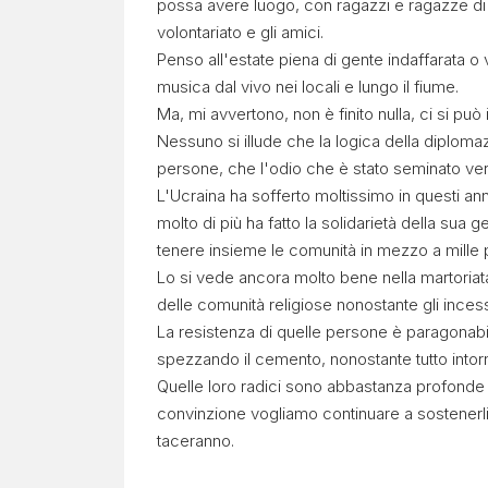
possa avere luogo, con ragazzi e ragazze di M
volontariato e gli amici.
Penso all'estate piena di gente indaffarata o 
musica dal vivo nei locali e lungo il fiume.
Ma, mi avvertono, non è finito nulla, ci si può
Nessuno si illude che la logica della diplom
persone, che l'odio che è stato seminato ver
L'Ucraina ha sofferto moltissimo in questi ann
molto di più ha fatto la solidarietà della su
tenere insieme le comunità in mezzo a mille p
Lo si vede ancora molto bene nella martoriata c
delle comunità religiose nonostante gli incessa
La resistenza di quelle persone è paragonab
spezzando il cemento, nonostante tutto intorn
Quelle loro radici sono abbastanza profonde 
convinzione vogliamo continuare a sostenerli
taceranno.