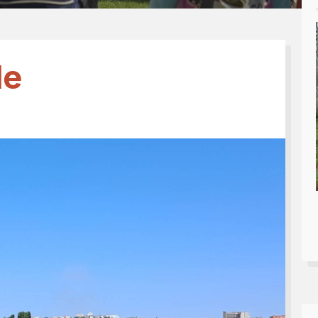
Tesseramento 2026
sili
Shop online: magliette, 
a
5x1000
 nostro diario
de