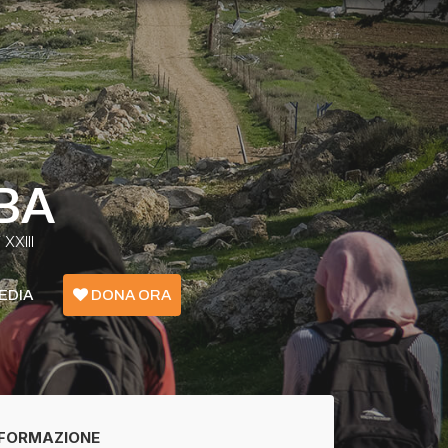
BA
XXIII
EDIA
DONA ORA
Emergenza Confini - Grecia
Ucraina
FORMAZIONE