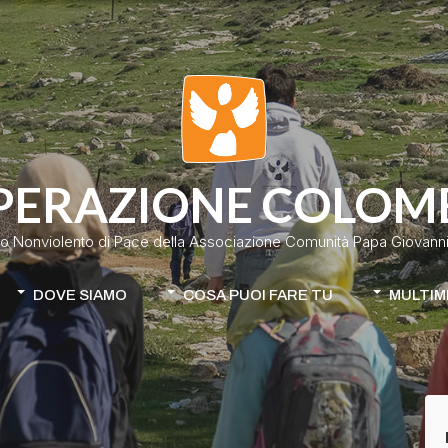
PERAZIONE COLOM
o Nonviolento di Pace della Associazione Comunità Papa Giovanni 
DOVE SIAMO
COSA PUOI FARE TU
MULTIM
Colombia
Donazione classica
Cile-Mapuche
Donazione continuativa
iamo
Apri la tua raccolta fondi