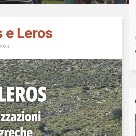
Tesseramento 2026
sili
Shop online: magliette, 
a
5x1000
 nostro diario
 e Leros
 2026