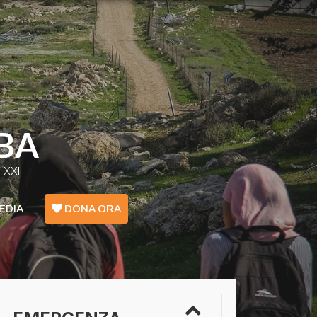
BA
XXIII
EDIA
DONA ORA
Emergenza Confini - Grecia
Ucraina