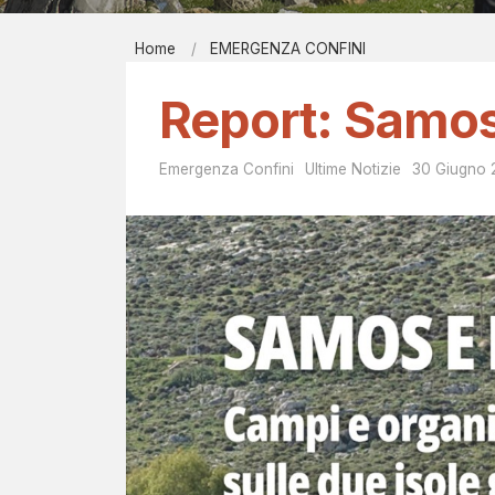
Report men
Home
EMERGENZA CONFINI
Bibliografi
E
EIRÉNE - il
Report: Samos
M
Contatti
E
Emergenza Confini
Ultime Notizie
30 Giugno
R
G
E
N
Z
A