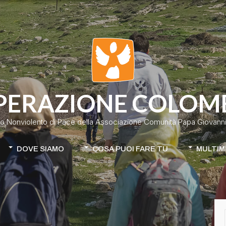
PERAZIONE COLOM
o Nonviolento di Pace della Associazione Comunità Papa Giovanni 
DOVE SIAMO
COSA PUOI FARE TU
MULTIM
Colombia
Donazione classica
Cile-Mapuche
Donazione continuativa
iamo
Apri la tua raccolta fondi