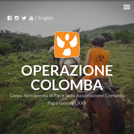
|
English
OPERAZIONE
COLOMBA
Corpo Nonviolento di Pace della Associazione Comunità
Papa Giovanni XXIII