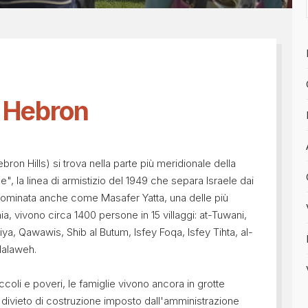
Tesseramento 2026
sili
Shop online: magliette, 
a
5x1000
 nostro diario
i Hebron
bron Hills) si trova nella parte più meridionale della
ine", la linea di armistizio del 1949 che separa Israele dai
denominata anche come Masafer Yatta, una delle più
a, vivono circa 1400 persone in 15 villaggi: at-Tuwani,
a, Qawawis, Shib al Butum, Isfey Foqa, Isfey Tihta, al-
Halaweh.
piccoli e poveri, le famiglie vivono ancora in grotte
o divieto di costruzione imposto dall'amministrazione