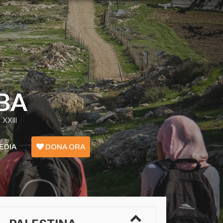
BA
XXIII
EDIA
DONA ORA
Emergenza Confini - Grecia
Ucraina