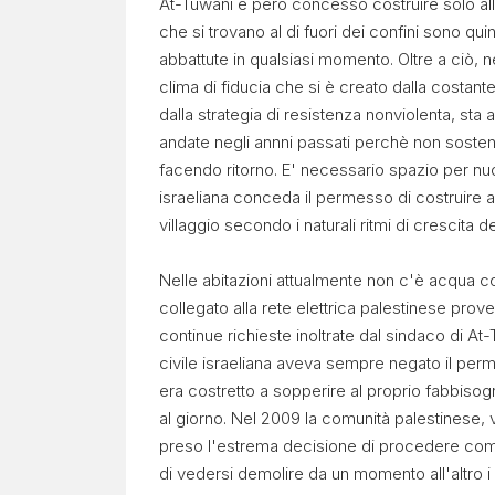
At-Tuwani è però concesso costruire solo all'i
che si trovano al di fuori dei confini sono q
abbattute in qualsiasi momento. Oltre a ciò, ne
clima di fiducia che si è creato dalla costant
dalla strategia di resistenza nonviolenta, st
andate negli annni passati perchè non sostene
facendo ritorno. E' necessario spazio per nuo
israeliana conceda il permesso di costruire an
villaggio secondo i naturali ritmi di crescita 
Nelle abitazioni attualmente non c'è acqua cor
collegato alla rete elettrica palestinese proven
continue richieste inoltrate dal sindaco di At-
civile israeliana aveva sempre negato il perme
era costretto a sopperire al proprio fabbiso
al giorno. Nel 2009 la comunità palestinese
preso l'estrema decisione di procedere comun
di vedersi demolire da un momento all'altro 