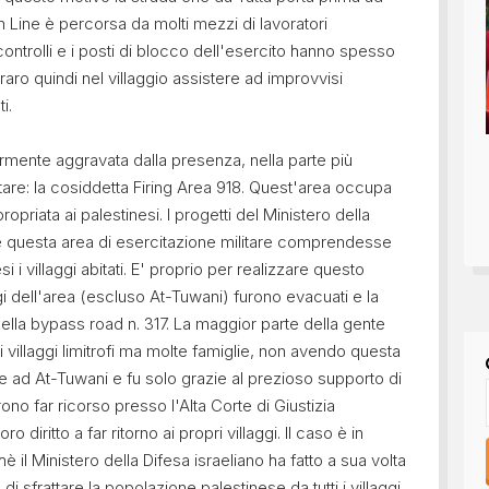
n Line è percorsa da molti mezzi di lavoratori
controlli e i posti di blocco dell'esercito hanno spesso
 raro quindi nel villaggio assistere ad improvvisi
i.
iormente aggravata dalla presenza, nella parte più
itare: la cosiddetta Firing Area 918. Quest'area occupa
ropriata ai palestinesi. I progetti del Ministero della
he questa area di esercitazione militare comprendesse
 i villaggi abitati. E' proprio per realizzare questo
gi dell'area (escluso At-Tuwani) furono evacuati e la
ella bypass road n. 317. La maggior parte della gente
i villaggi limitrofi ma molte famiglie, non avendo questa
e ad At-Tuwani e fu solo grazie al prezioso supporto di
rono far ricorso presso l'Alta Corte di Giustizia
 diritto a far ritorno ai propri villaggi. Il caso è in
 il Ministero della Difesa israeliano ha fatto a sua volta
 sfrattare la popolazione palestinese da tutti i villaggi.