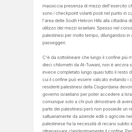
massiccia presenza di mezzi dell'esercito che
sono i checkpoint volanti posti nel punto in c
l'area delle South Hebron Hills alla cittadina 
utilizzo dei mezzi israeliani. Spesso nel corso
palestinesi per molto tempo, dilungandosi in c
passeggeri.
C'è da sottolineare che lungo il confine più me
dieci chilometri da At-Tuwani, non è ancora s
invece completato lungo quasi tutto il resto de
cui il confine può essere valicato evitando i con
residenti palestinesi della Cisgiordania devo
governo israeliano per poter accedere a Isra
comunque solo a chi può dimostrare di avere 
parte dei palestinesi però non possiede un r
saltuariamente da aziende edili o agricole nei m
palestinese ha la necessità di recarsi subito 
oltrepassare clandestinamente il confine. Pe