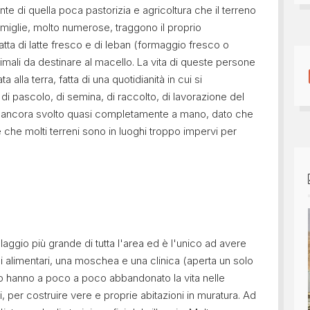
ente di quella poca pastorizia e agricoltura che il terreno
miglie, molto numerose, traggono il proprio
tta di latte fresco e di leban (formaggio fresco o
nimali da destinare al macello. La vita di queste persone
lla terra, fatta di una quotidianità in cui si
di pascolo, di semina, di raccolto, di lavorazione del
iene ancora svolto quasi completamente a mano, dato che
che molti terreni sono in luoghi troppo impervi per
illaggio più grande di tutta l'area ed è l'unico ad avere
 alimentari, una moschea e una clinica (aperta un solo
ggio hanno a poco a poco abbandonato la vita nelle
li, per costruire vere e proprie abitazioni in muratura. Ad