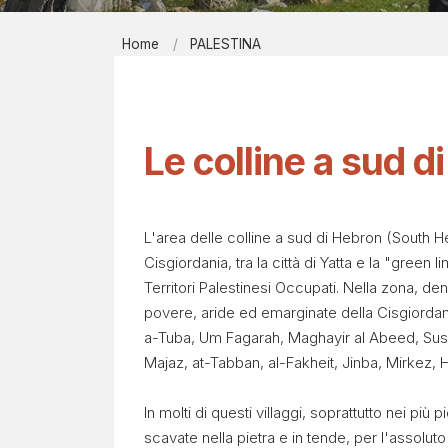
Report men
Home
PALESTINA
Bibliografi
P
EIRÉNE - il
A
Contatti
Le colline a sud d
L
E
L'area delle colline a sud di Hebron (South He
S
Cisgiordania, tra la città di Yatta e la "green l
Territori Palestinesi Occupati. Nella zona, 
T
povere, aride ed emarginate della Cisgiordani
a-Tuba, Um Fagarah, Maghayir al Abeed, Susiy
I
Majaz, at-Tabban, al-Fakheit, Jinba, Mirkez, 
N
In molti di questi villaggi, soprattutto nei più 
A
scavate nella pietra e in tende, per l'assolut