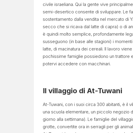
civile israeliana. Qui la gente vive principalm
semi-desertico consente di sviluppare. Le fa
Progetto
sostentamento dalla vendita nel mercato di Ya
Contesto
secco che si ricava dal latte di capra) o di a
è quindi molto semplice, profondamente legata a
Report
susseguono (in base alle stagioni) i momenti 
mensile
latte, di macinatura dei cereali. Il lavoro v
Approfondimenti
pochissime famiglie possiedono un trattore e 
Comunicati
potervi accedere con macchinari.
stampa
Video
Blog
Il villaggio di At-Tuwani
Visit
Palestine
At-Tuwani, con i suoi circa 300 abitanti, è il v
una scuola elementare, un piccolo negozio di
giorno alla settimana). Le famiglie del villa
grotte, convertite ora in serragli per gli anima