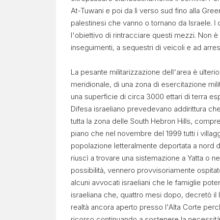
At-Tuwani e poi da lì verso sud fino alla Gree
palestinesi che vanno o tornano da Israele. I 
l'obiettivo di rintracciare questi mezzi. Non è
inseguimenti, a sequestri di veicoli e ad arrest
La pesante militarizzazione dell'area è ulter
meridionale, di una zona di esercitazione mil
una superficie di circa 3000 ettari di terra esp
Difesa israeliano prevedevano addirittura c
tutta la zona delle South Hebron Hills, compresi
piano che nel novembre del 1999 tutti i villag
popolazione letteralmente deportata a nord d
riuscì a trovare una sistemazione a Yatta o ne
possibilità, vennero provvisoriamente ospitat
alcuni avvocati israeliani che le famiglie pote
israeliana che, quattro mesi dopo, decretò il loro
realtà ancora aperto presso l'Alta Corte perchè
ricorso continuando a sostenere la necessità di