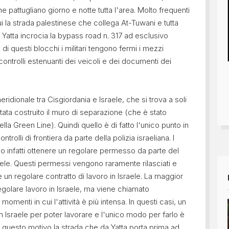
 pattugliano giorno e notte tutta l'area. Molto frequenti
ui la strada palestinese che collega At-Tuwani e tutta
di Yatta incrocia la bypass road n. 317 ad esclusivo
 di questi blocchi i militari tengono fermi i mezzi
ontrolli estenuanti dei veicoli e dei documenti dei
ridionale tra Cisgiordania e Israele, che si trova a soli
tata costruito il muro di separazione (che è stato
lla Green Line). Quindi quello è di fatto l'unico punto in
trolli di frontiera da parte della polizia israeliana. I
no infatti ottenere un regolare permesso da parte del
ele. Questi permessi vengono raramente rilasciati e
un regolare contratto di lavoro in Israele. La maggior
egolare lavoro in Israele, ma viene chiamato
omenti in cui l'attività è più intensa. In questi casi, un
in Israele per poter lavorare e l'unico modo per farlo è
r questo motivo la strada che da Yatta porta prima ad