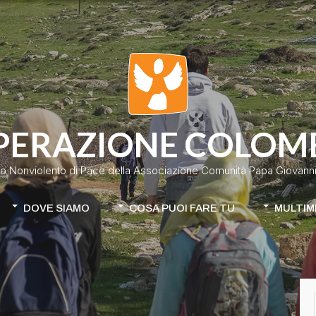
PERAZIONE COLOM
o Nonviolento di Pace della Associazione Comunità Papa Giovanni 
DOVE SIAMO
COSA PUOI FARE TU
MULTIM
Colombia
Donazione classica
Cile-Mapuche
Donazione continuativa
iamo
Apri la tua raccolta fondi