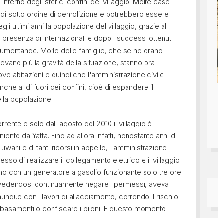
nterno degli storici confini del villaggio. Molte case
uindi sotto ordine di demolizione e potrebbero essere
gli ultimi anni la popolazione del villaggio, grazie al
e presenza di internazionali e dopo i successi ottenuti
a aumentando. Molte delle famiglie, che se ne erano
vano più la gravità della situazione, stanno ora
ve abitazioni e quindi che l'amministrazione civile
che al di fuori dei confini, cioè di espandere il
della popolazione.
rente e solo dall'agosto del 2010 il villaggio è
iente da Yatta. Fino ad allora infatti, nonostante anni di
Tuwani e di tanti ricorsi in appello, l'amministrazione
sso di realizzare il collegamento elettrico e il villaggio
gno con un generatore a gasolio funzionante solo tre ore
, vedendosi continuamente negare i permessi, aveva
que con i lavori di allacciamento, correndo il rischio
i basamenti o confiscare i piloni. E questo momento