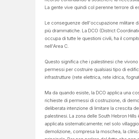
La gente vive quindi col perenne terrore di
Le conseguenze dell'occupazione militare dal
più drammatiche. La DCO (District Coordinatio
occupa di tutte le questioni civili, ha il compi
nell'Area C.
Questo significa che i palestinesi che vivono
permessi per costruire qualsiasi tipo di edifi
infrastrutture (rete elettrica, rete idrica, fog
Ma da quando esiste, la DCO applica una costante
richieste di permessi di costruzione, di demoliz
deliberata intenzione di limitare la crescit
palestinesi. La zona delle South Hebron Hill
applicata sistematicamente; nel solo villaggio
demolizione, compresa la moschea, la clinica 