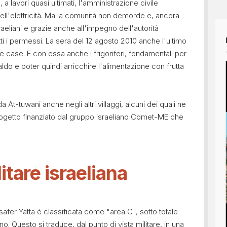
 a lavori quasi ultimati, l'amministrazione civile
dell'elettricità. Ma la comunità non demorde e, ancora
raeliani e grazie anche all'impegno dell'autorità
ti i permessi. La sera del 12 agosto 2010 anche l'ultimo
elle case. E con essa anche i frigoriferi, fondamentali per
aldo e poter quindi arricchire l'alimentazione con frutta
da At-tuwani anche negli altri villaggi, alcuni dei quali ne
ogetto finanziato dal gruppo israeliano Comet-ME che
tare israeliana
asafer Yatta è classificata come "area C", sotto totale
ano. Questo si traduce, dal punto di vista militare, in una