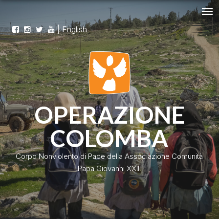
|
English
OPERAZIONE
COLOMBA
Corpo Nonviolento di Pace della Associazione Comunità
Papa Giovanni XXIII