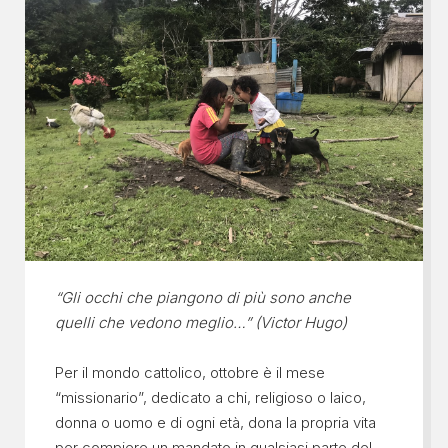
“Gli occhi che piangono di più sono anche
quelli che vedono meglio…” (Victor Hugo)
Per il mondo cattolico, ottobre è il mese
“missionario”, dedicato a chi, religioso o laico,
donna o uomo e di ogni età, dona la propria vita
per compiere un mandato in qualsiasi parte del