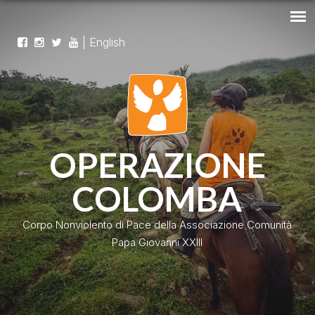
|
English
OPERAZIONE
COLOMBA
Corpo Nonviolento di Pace della Associazione Comunità
Papa Giovanni XXIII