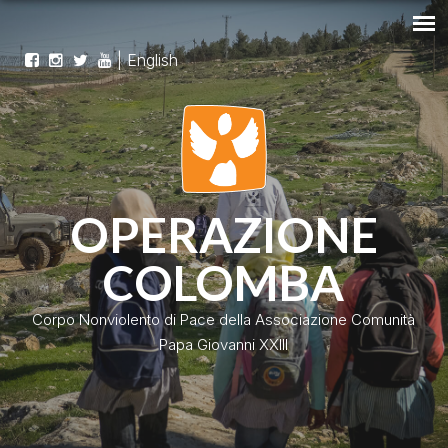
|
English
OPERAZIONE
COLOMBA
Corpo Nonviolento di Pace della Associazione Comunità
Papa Giovanni XXIII