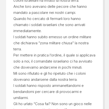
coloni israeliani ha invaso la nostra terra.
Anche loro avevano delle pecore che hanno
mandato a pascolare nei nostri campi.
Quando ho cercato di fermarli loro hanno
chiamato i soldati israeliani che sono arrivati
immediatamente.
I soldati hanno subito emesso un ordine militare
che dichiarava ”zona militare chiusa” la nostra
terra.
Per mettere in pratica l’ordine, il quale si applicava
solo a noi, il comandate israeliano ci ha avvisato
che dovevamo andarcene in pochi minuti.
Mi sono rifiutato e gli ho ripetuto che i coloni
dovevano andarsene dalla nostra terra.
I soldati hanno risposto ammanettandomi e
bendandomi per cercare di provocarmi e
umiliarmi.
Gli ho urlato “Cosa fai? Non sono un gioco nelle