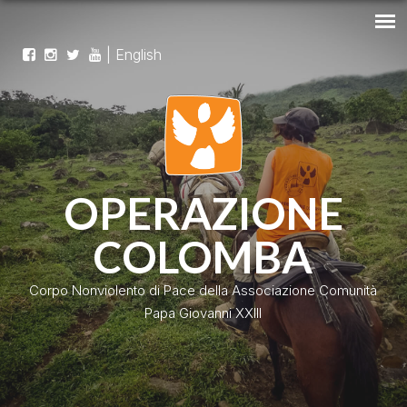
|
English
OPERAZIONE
COLOMBA
Corpo Nonviolento di Pace della Associazione Comunità
Papa Giovanni XXIII