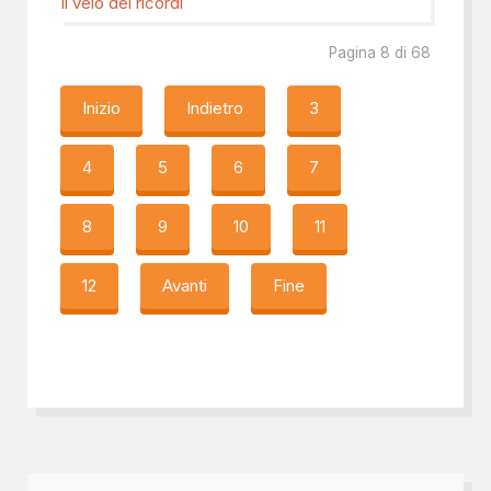
Il velo dei ricordi
Pagina 8 di 68
Inizio
Indietro
3
4
5
6
7
8
9
10
11
12
Avanti
Fine