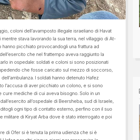
gio, coloni dell’avamposto illegale israeliano di Havat
 mentre stava lavorando la sua terra, nel villaggio di At-
lo hanno picchiato provocandogli una frattura ad
 dell’esercito che nel frattempo aveva raggiunto la
rlo in ospedale: soldati e coloni si sono posizionati
a impedendo che fosse caricato sul mezzo di soccorso,
e dell’ambulanza. I soldati hanno detenuto Hafez
tto l’accusa di aver picchiato un colono, e si sono
se le cure mediche di cui aveva bisogno. Solo in un
ll’esercito all’ospedale di Beersheba, sud di Israele,
itogli ogni tipo di contatto esterno, perfino con il suo
e militare di Kiryat Arba dove è stato interrogato e poi
are di Ofer si è tenuta la prima udienza che si è