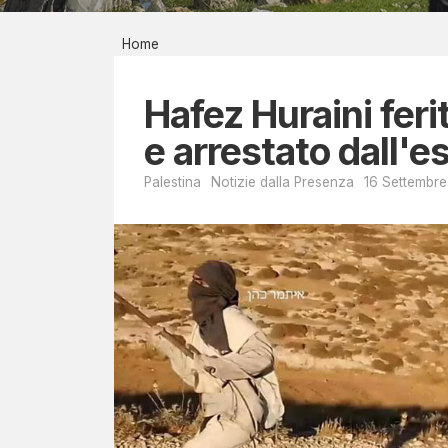
Report men
Home
Bibliografi
P
EIRÉNE - il
Hafez Huraini ferit
A
Contatti
e arrestato dall'e
L
Palestina
Notizie dalla Presenza
16 Settembr
E
S
T
I
N
A