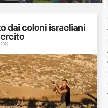
Tesseramento 2026
sili
Shop online: magliette, 
a
5x1000
 nostro diario
o dai coloni israeliani
sercito
e 2022