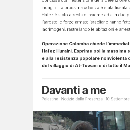
conclusa con l’estensione della detenzione di
indagini. La prossima udienza è stata fissata 
Hafez è stato arrestato insieme ad altri due p
l’arresto le forze armate israeliane hanno fat
lacrimogeni, rastrellando le abitazioni e arres
Operazione Colomba chiede l’immediata li
Hafez Huraini. Esprime poi la massima so
e alla resistenza popolare nonviolenta d
del villaggio di At-Tuwani e di tutto il M
Davanti a me
Palestina
Notizie dalla Presenza
10 Settembr