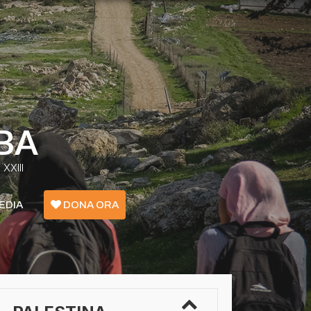
BA
XXIII
EDIA
DONA ORA
Emergenza Confini - Grecia
Ucraina