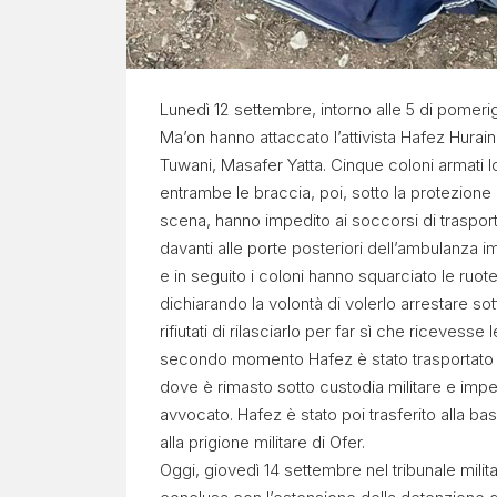
Lunedì 12 settembre, intorno alle 5 di pomerig
Ma’on hanno attaccato l’attivista Hafez Huraini
Tuwani, Masafer Yatta. Cinque coloni armati 
entrambe le braccia, poi, sotto la protezione
scena, hanno impedito ai soccorsi di trasporta
davanti alle porte posteriori dell’ambulanz
e in seguito i coloni hanno squarciato le ruot
dichiarando la volontà di volerlo arrestare so
rifiutati di rilasciarlo per far sì che riceves
secondo momento Hafez è stato trasportato da
dove è rimasto sotto custodia militare e imped
avvocato. Hafez è stato poi trasferito alla bas
alla prigione militare di Ofer.
Oggi, giovedì 14 settembre nel tribunale milit