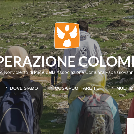
PERAZIONE COLOM
o Nonviolento di Pace della Associazione Comunità Papa Giovanni 
DOVE SIAMO
COSA PUOI FARE TU
MULTIM
Colombia
Donazione classica
Cile-Mapuche
Donazione continuativa
iamo
Apri la tua raccolta fondi