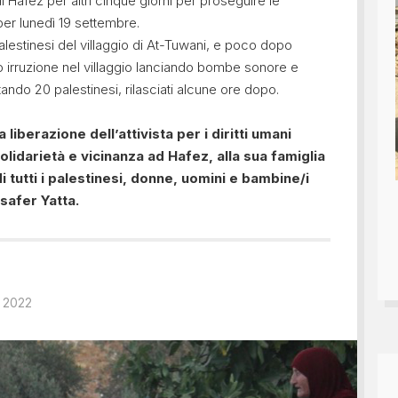
 Hafez per altri cinque giorni per proseguire le
per lunedì 19 settembre.
alestinesi del villaggio di At-Tuwani, e poco dopo
to irruzione nel villaggio lanciando bombe sonore e
tando 20 palestinesi, rilasciati alcune ore dopo.
berazione dell’attivista per i diritti umani
lidarietà e vicinanza ad Hafez, alla sua famiglia
i tutti i palestinesi, donne, uomini e bambine/i
asafer Yatta.
e 2022