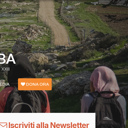
BA
XXIII
EDIA
DONA ORA
Emergenza Confini - Grecia
Ucraina
Iscriviti alla Newsletter