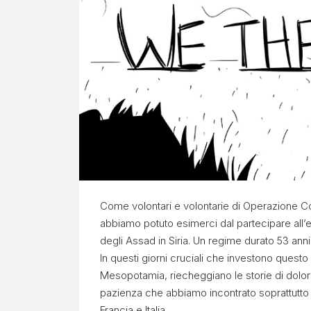
R
I
A
Progetto
Contesto
Report
mensile
Come volontari e volontarie di Operazione C
Comunicati
abbiamo potuto esimerci dal partecipare all’
stampa
degli Assad in Siria. Un regime durato 53 anni e
In questi giorni cruciali che investono questo
Mesopotamia, riecheggiano le storie di dolor
pazienza che abbiamo incontrato soprattutto 
Francia e Italia.