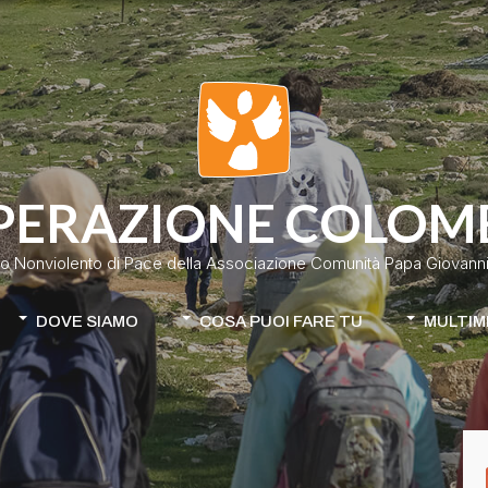
PERAZIONE COLOM
o Nonviolento di Pace della Associazione Comunità Papa Giovanni 
DOVE SIAMO
COSA PUOI FARE TU
MULTIM
Colombia
Donazione classica
Cile-Mapuche
Donazione continuativa
iamo
Apri la tua raccolta fondi