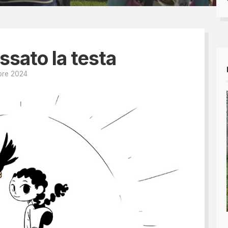
Tesseramento 2026
sili
Shop online: magliette, 
a
5x1000
 nostro diario
ssato la testa
bre 2024