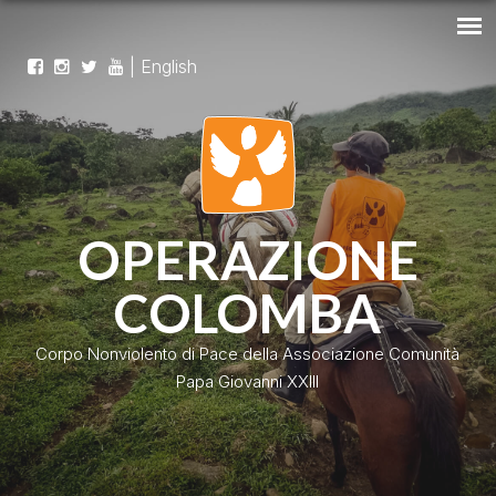
|
English
OPERAZIONE
COLOMBA
Corpo Nonviolento di Pace della Associazione Comunità
Papa Giovanni XXIII